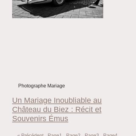
Photographe Mariage
Un Mariage Inoubliable au
Château du Biez : Récit et
Souvenirs Émus
« Précédent
Page
1
Page
2
Page
3
Page
4