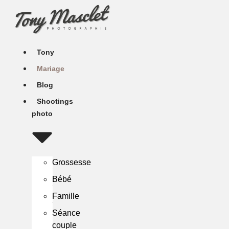
Aller
au
contenu
Tony
Mariage
Blog
Shootings
photo
Grossesse
Bébé
Famille
Séance
couple