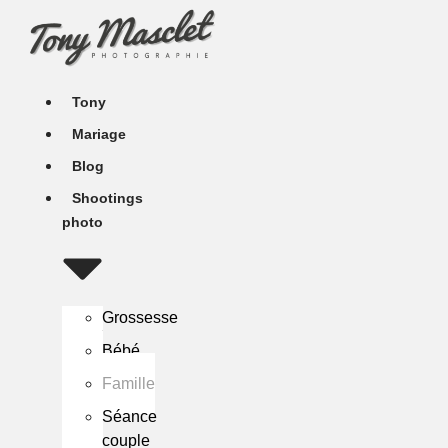
Aller
au
contenu
Tony
Mariage
Blog
Shootings
photo
Grossesse
Bébé
Famille
Séance
couple