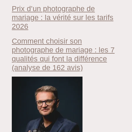
Prix d’un photographe de
mariage : la vérité sur les tarifs
2026
Comment choisir son
photographe de mariage : les 7
qualités qui font la différence
(analyse de 162 avis)