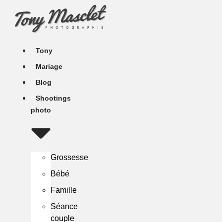
Aller
au
contenu
Tony
Mariage
Blog
Shootings
photo
Grossesse
Bébé
Famille
Séance
couple