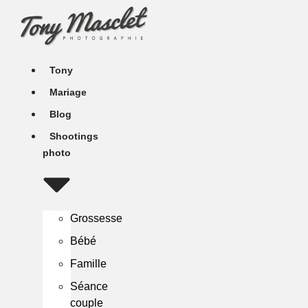
Aller
au
contenu
Tony
Mariage
Blog
Shootings
photo
Grossesse
Bébé
Famille
Séance
couple