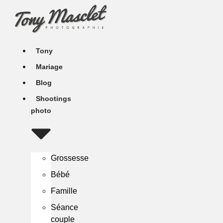
Aller
au
contenu
Tony
Mariage
Blog
Shootings
photo
Grossesse
Bébé
Famille
Séance
couple