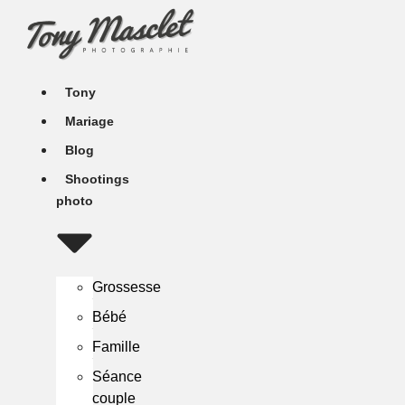
Aller
au
contenu
Tony
Mariage
Blog
Shootings
photo
Grossesse
Bébé
Famille
Séance
couple